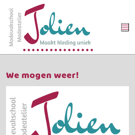
Ga
naar
de
inhoud
We mogen weer!