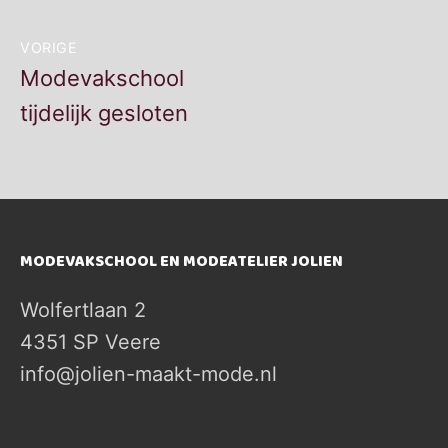
Bericht
VORIGE
navigatie
Vorig
Modevakschool
bericht:
tijdelijk gesloten
MODEVAKSCHOOL EN MODEATELIER JOLIEN
Wolfertlaan 2
4351 SP Veere
info@jolien-maakt-mode.nl