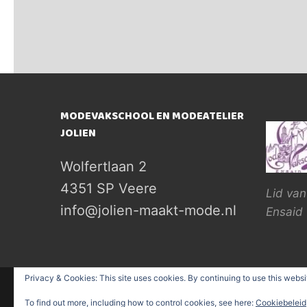
navigatie
MODEVAKSCHOOL EN MODEATELIER
JOLIEN
Wolfertlaan 2
4351 SP Veere
Lid van
info@jolien-maakt-mode.nl
Ensaid
Privacy & Cookies: This site uses cookies. By continuing to use this websit
Alle rechten voorbehouden Modevakschool Jol
To find out more, including how to control cookies, see here:
Cookiebeleid