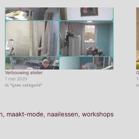
Verbouwing atelier
G
1 mei 2020
1
In "Geen categorie"
I
n
,
maakt-mode
,
naailessen
,
workshops